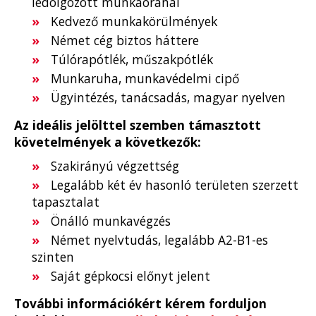
ledolgozott munkaóránál
Kedvező munkakörülmények
Német cég biztos háttere
Túlórapótlék, műszakpótlék
Munkaruha, munkavédelmi cipő
Ügyintézés, tanácsadás, magyar nyelven
Az ideális jelölttel szemben támasztott
követelmények a következők:
Szakirányú végzettség
Legalább két év hasonló területen szerzett
tapasztalat
Önálló munkavégzés
Német nyelvtudás, legalább A2-B1-es
szinten
Saját gépkocsi előnyt jelent
További információkért kérem forduljon