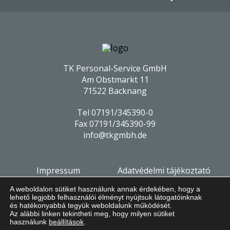
TK Personal-Service GmbH
Am Obstmarkt 11
71522 Backnang
Tel
07191/345390-0
Fax
07191/345390-99
info@tkgmbh.de
Impressum
Adatvédelmi tájékoztató
A weboldalon sütiket használunk annak érdekében, hogy a
Süti beállítások módosítása
lehető legjobb felhasználói élményt nyújtsuk látogatóinknak
és hatékonyabbá tegyük weboldalunk működését.
Az alábbi linken tekintheti meg, hogy milyen sütiket
használunk
beállítások
.